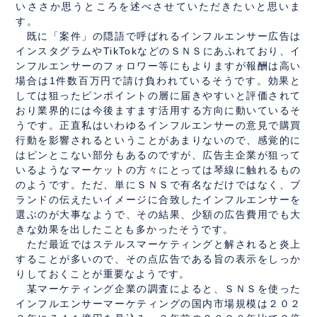
いささか思うところを述べさせていただきたいと思いま
す。
既に「案件」の隠語で呼ばれるインフルエンサー広告は
インスタグラムやTikTokなどのＳＮＳにあふれており、イ
ンフルエンサーのフォロワー等にもよりますが報酬は高い
場合は1件数百万円で請け負われているそうです。効果と
しては狙ったピンポイントの層に届きやすいと評価されて
おり業界的には今後ますます活用する方向に動いているそ
うです。正直私はいわゆるインフルエンサーの意見で購買
行動を影響されるということがあまりないので、感覚的に
はピンとこない部分もあるのですが、広告主企業が狙って
いるようなマーケットの方々にとっては琴線に触れるもの
のようです。ただ、単にＳＮＳで有名なだけではなく、ブ
ランドの伝えたいイメージに合致したインフルエンサーを
選ぶのが大事なようで、その結果、少額の広告費用でも大
きな効果を出したことも多かったそうです。
ただ最近ではステルスマーケティングと解されると炎上
することが多いので、その点広告である旨の表示をしっか
りしておくことが重要なようです。
某マーケティング企業の調査によると、ＳＮＳを使った
インフルエンサーマーケティングの国内市場規模は２０２