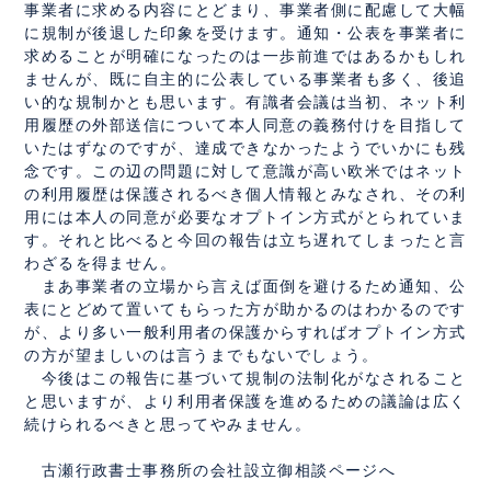
事業者に求める内容にとどまり、事業者側に配慮して大幅
に規制が後退した印象を受けます。通知・公表を事業者に
求めることが明確になったのは一歩前進ではあるかもしれ
ませんが、既に自主的に公表している事業者も多く、後追
い的な規制かとも思います。有識者会議は当初、ネット利
用履歴の外部送信について本人同意の義務付けを目指して
いたはずなのですが、達成できなかったようでいかにも残
念です。この辺の問題に対して意識が高い欧米ではネット
の利用履歴は保護されるべき個人情報とみなされ、その利
用には本人の同意が必要なオプトイン方式がとられていま
す。それと比べると今回の報告は立ち遅れてしまったと言
わざるを得ません。
まあ事業者の立場から言えば面倒を避けるため通知、公
表にとどめて置いてもらった方が助かるのはわかるのです
が、より多い一般利用者の保護からすればオプトイン方式
の方が望ましいのは言うまでもないでしょう。
今後はこの報告に基づいて規制の法制化がなされること
と思いますが、より利用者保護を進めるための議論は広く
続けられるべきと思ってやみません。
古瀬行政書士事務所の会社設立御相談ページへ