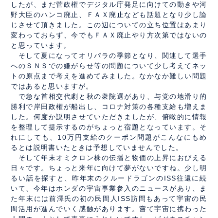
したが、まだ菅政権でデジタル庁発足に向けての動きや河
野大臣のハンコ廃止、ＦＡＸ廃止なども話題となり少し論
じさせて頂きました。この辺についての立ち位置はあまり
変わっておらず、今でもＦＡＸ廃止やり方次第ではないの
と思っています。
そして夏になってオリパラの季節となり、関連して選手
へのＳＮＳでの嫌がらせ等の問題について少し考えてネッ
トの原点まで考えを進めてみました。なかなか難しい問題
ではあると思いますが。
で急な首相交代劇と秋の衆院選があり、与党の地滑り的
勝利で岸田政権が船出し、コロナ対策の各種支給も増えま
した。何度か説明させていただきましたが、俯瞰的に情報
を整理して提示するのがちょっと宿題となっています。そ
れにしても、10万円支給のクーポン問題がこんなにもめ
るとは説明書いたときは予想していませんでした。
そして年末オミクロン株の伝播と物価の上昇におびえる
日々です。ちょっと来年に向けて夢がないですね。少し明
るい話を探すと、昨年末のクルードラゴンのISS往還に続
いて、今年はホンダの宇宙事業参入のニュースがあり、ま
た年末には前澤氏の初の民間人ISS訪問もあって宇宙の民
間活用が進んでいく感触があります。嘗て宇宙に携わった